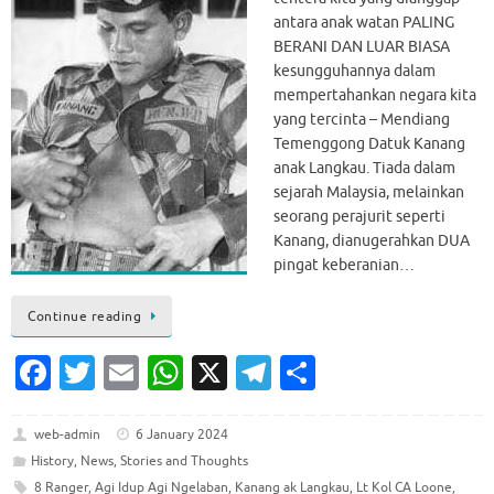
antara anak watan PALING
BERANI DAN LUAR BIASA
kesungguhannya dalam
mempertahankan negara kita
yang tercinta – Mendiang
Temenggong Datuk Kanang
anak Langkau. Tiada dalam
sejarah Malaysia, melainkan
seorang perajurit seperti
Kanang, dianugerahkan DUA
pingat keberanian…
Continue reading
Fa
T
E
W
X
T
S
c
w
m
h
el
h
e
it
ai
at
e
ar
web-admin
6 January 2024
History
,
News
,
Stories and Thoughts
b
te
l
s
gr
e
8 Ranger
,
Agi Idup Agi Ngelaban
,
Kanang ak Langkau
,
Lt Kol CA Loone
,