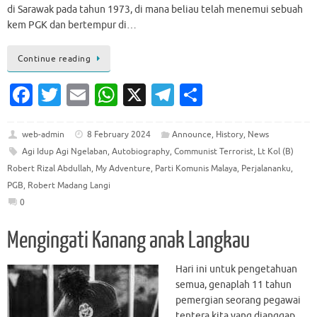
di Sarawak pada tahun 1973, di mana beliau telah menemui sebuah
kem PGK dan bertempur di…
Continue reading
Fa
T
E
W
X
T
S
c
w
m
h
el
h
e
it
ai
at
e
ar
web-admin
8 February 2024
Announce
,
History
,
News
Agi Idup Agi Ngelaban
,
Autobiography
,
Communist Terrorist
,
Lt Kol (B)
b
te
l
s
gr
e
Robert Rizal Abdullah
,
My Adventure
,
Parti Komunis Malaya
,
Perjalananku
,
o
r
A
a
PGB
,
Robert Madang Langi
o
p
m
0
k
p
Mengingati Kanang anak Langkau
Hari ini untuk pengetahuan
semua, genaplah 11 tahun
pemergian seorang pegawai
tentera kita yang dianggap