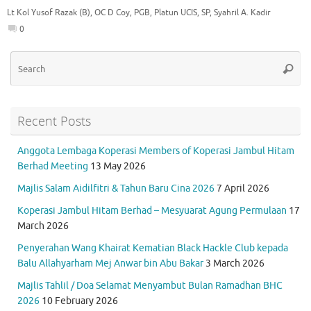
o
r
A
a
Lt Kol Yusof Razak (B)
,
OC D Coy
,
PGB
,
Platun UCIS
,
SP
,
Syahril A. Kadir
o
p
m
0
k
p
Se
Searc
for
Recent Posts
Anggota Lembaga Koperasi Members of Koperasi Jambul Hitam
Berhad Meeting
13 May 2026
Majlis Salam Aidilfitri & Tahun Baru Cina 2026
7 April 2026
Koperasi Jambul Hitam Berhad – Mesyuarat Agung Permulaan
17
March 2026
Penyerahan Wang Khairat Kematian Black Hackle Club kepada
Balu Allahyarham Mej Anwar bin Abu Bakar
3 March 2026
Majlis Tahlil / Doa Selamat Menyambut Bulan Ramadhan BHC
2026
10 February 2026