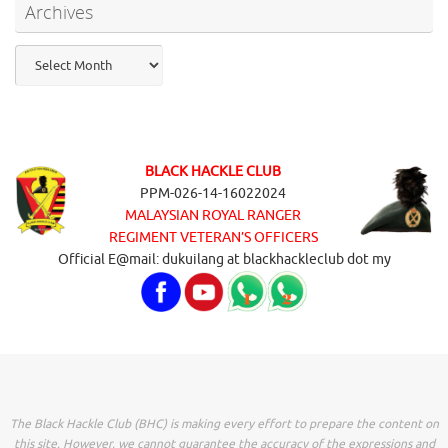
Archives
Archives
BLACK HACKLE CLUB
PPM-026-14-16022024
MALAYSIAN ROYAL RANGER
REGIMENT VETERAN’S OFFICERS
Official E@mail: dukuilang at blackhackleclub dot my
The Black Hackle Club (BHC) is making every effort to prepare the content on
this site. However, we cannot guarantee the accuracy of the expressions and