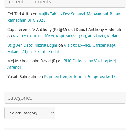
Recent Comments
Col Ted Arifin
on
Majlis Tahlil / Doa Selamat Menyambut Bulan
Ramadhan BHC 2026
Capt Terence V Anthony (R) @Mikael Danial Anthony Abdullah
on
Visit to Ex-RRD Officer, Kapt Mikael (71), at Sikuati, Kudat
Btig Jen Dato’ Nazrul Edgar
on
Visit to Ex-RRD Officer, Kapt
Mikael (71), at Sikuati, Kudat
Mej Micheal John David (R)
on
BHC Delegation Visiting Mej
Affendi
Yusoff Sahibjahn
on
Rejimen Renjer Terima Pengerusi ke 18
Categories
Categories