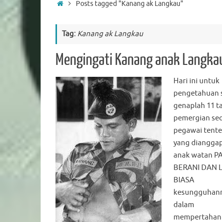
Home
Posts tagged "Kanang ak Langkau"
Tag:
Kanang ak Langkau
Mengingati Kanang anak Langka
Hari ini untuk
pengetahuan 
genaplah 11 t
pemergian se
pegawai tente
yang dianggap
anak watan P
BERANI DAN 
BIASA
kesungguhan
dalam
mempertahan