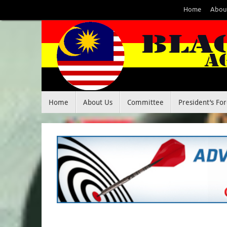
Skip
Home
Abou
to
content
Skip
Home
About Us
Committee
President’s Fo
to
content