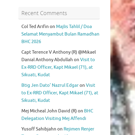
Recent Comments
Col Ted Arifin
on
Majlis Tahlil / Doa
Selamat Menyambut Bulan Ramadhan
BHC 2026
Capt Terence V Anthony (R) @Mikael
Danial Anthony Abdullah
on
Visit to
Ex-RRD Officer, Kapt Mikael (71), at
Sikuati, Kudat
Btig Jen Dato’ Nazrul Edgar
on
Visit
to Ex-RRD Officer, Kapt Mikael (71), at
Sikuati, Kudat
Mej Micheal John David (R)
on
BHC
Delegation Visiting Mej Affendi
Yusoff Sahibjahn
on
Rejimen Renjer