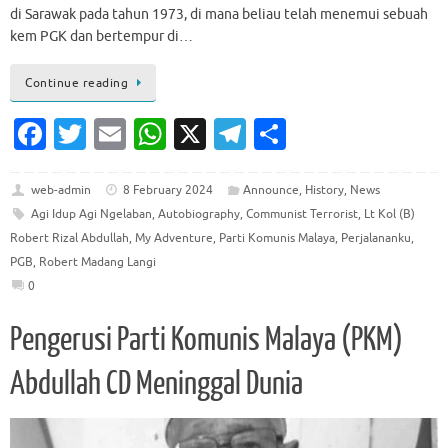
di Sarawak pada tahun 1973, di mana beliau telah menemui sebuah
kem PGK dan bertempur di…
Continue reading
Fa
T
E
W
X
T
S
c
w
m
h
el
h
e
it
ai
at
e
ar
web-admin
8 February 2024
Announce
,
History
,
News
Agi Idup Agi Ngelaban
,
Autobiography
,
Communist Terrorist
,
Lt Kol (B)
b
te
l
s
gr
e
Robert Rizal Abdullah
,
My Adventure
,
Parti Komunis Malaya
,
Perjalananku
,
o
r
A
a
PGB
,
Robert Madang Langi
o
p
m
0
k
p
Pengerusi Parti Komunis Malaya (PKM)
Abdullah CD Meninggal Dunia