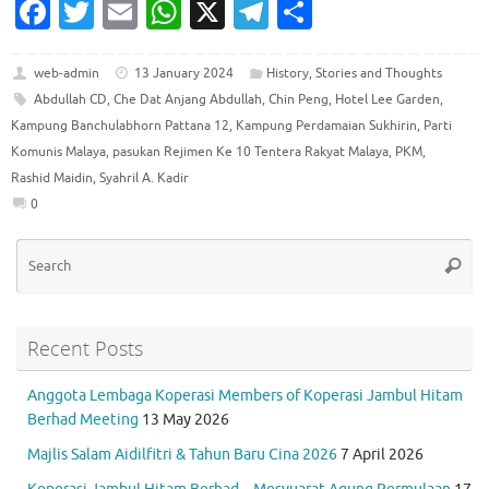
Fa
T
E
W
X
T
S
c
w
m
h
el
h
e
it
ai
at
e
ar
web-admin
13 January 2024
History
,
Stories and Thoughts
Abdullah CD
,
Che Dat Anjang Abdullah
,
Chin Peng
,
Hotel Lee Garden
,
b
te
l
s
gr
e
Kampung Banchulabhorn Pattana 12
,
Kampung Perdamaian Sukhirin
,
Parti
o
r
A
a
Komunis Malaya
,
pasukan Rejimen Ke 10 Tentera Rakyat Malaya
,
PKM
,
o
p
m
Rashid Maidin
,
Syahril A. Kadir
0
k
p
Se
Searc
for
Recent Posts
Anggota Lembaga Koperasi Members of Koperasi Jambul Hitam
Berhad Meeting
13 May 2026
Majlis Salam Aidilfitri & Tahun Baru Cina 2026
7 April 2026