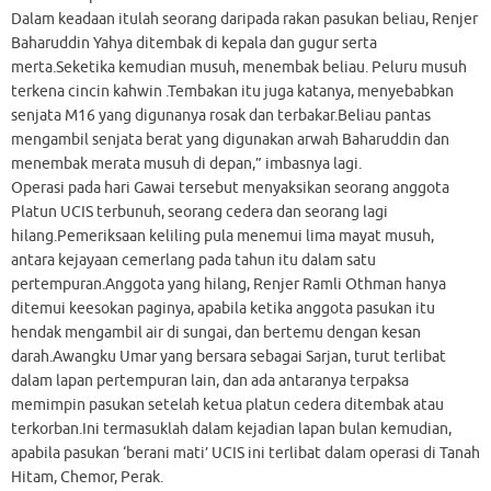
Dalam keadaan itulah seorang daripada rakan pasukan beliau, Renjer
Baharuddin Yahya ditembak di kepala dan gugur serta
merta.Seketika kemudian musuh, menembak beliau. Peluru musuh
terkena cincin kahwin .Tembakan itu juga katanya, menyebabkan
senjata M16 yang digunanya rosak dan terbakar.Beliau pantas
mengambil senjata berat yang digunakan arwah Baharuddin dan
menembak merata musuh di depan,” imbasnya lagi.
Operasi pada hari Gawai tersebut menyaksikan seorang anggota
Platun UCIS terbunuh, seorang cedera dan seorang lagi
hilang.Pemeriksaan keliling pula menemui lima mayat musuh,
antara kejayaan cemerlang pada tahun itu dalam satu
pertempuran.Anggota yang hilang, Renjer Ramli Othman hanya
ditemui keesokan paginya, apabila ketika anggota pasukan itu
hendak mengambil air di sungai, dan bertemu dengan kesan
darah.Awangku Umar yang bersara sebagai Sarjan, turut terlibat
dalam lapan pertempuran lain, dan ada antaranya terpaksa
memimpin pasukan setelah ketua platun cedera ditembak atau
terkorban.Ini termasuklah dalam kejadian lapan bulan kemudian,
apabila pasukan ‘berani mati’ UCIS ini terlibat dalam operasi di Tanah
Hitam, Chemor, Perak.