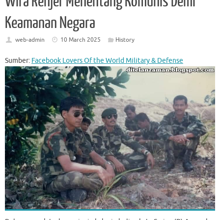
Wira Renjer Menentang Komunis Demi
Keamanan Negara
web-admin
10 March 2025
History
Sumber:
Facebook Lovers Of the World Military & Defense