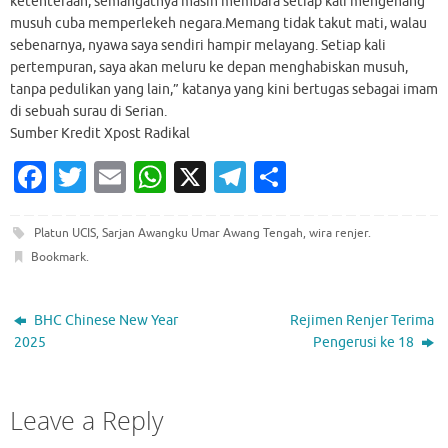
ketenteraan, semangatnya masih membara setiap kali mengenang
musuh cuba memperlekeh negara.Memang tidak takut mati, walau
sebenarnya, nyawa saya sendiri hampir melayang. Setiap kali
pertempuran, saya akan meluru ke depan menghabiskan musuh,
tanpa pedulikan yang lain,” katanya yang kini bertugas sebagai imam
di sebuah surau di Serian.
Sumber Kredit Xpost Radikal
Fa
T
E
W
X
T
S
c
w
m
h
el
h
e
it
ai
at
e
ar
Platun UCIS
,
Sarjan Awangku Umar Awang Tengah
,
wira renjer
.
Bookmark
.
b
te
l
s
gr
e
o
r
A
a
BHC Chinese New Year
Rejimen Renjer Terima
o
p
m
2025
Pengerusi ke 18
k
p
Leave a Reply