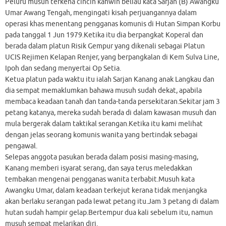
Peluru musuh terkena cincin kahwin beliau kata Sarjan (B) Awangku
Umar Awang Tengah, mengingati kisah perjuangannya dalam
operasi khas menentang pengganas komunis di Hutan Simpan Korbu
pada tanggal 1 Jun 1979.Ketika itu dia berpangkat Koperal dan
berada dalam platun Risik Gempur yang dikenali sebagai Platun
UCIS Rejimen Kelapan Renjer, yang berpangkalan di Kem Sulva Line,
Ipoh dan sedang menyertai Op Setia.
Ketua platun pada waktu itu ialah Sarjan Kanang anak Langkau dan
dia sempat memaklumkan bahawa musuh sudah dekat, apabila
membaca keadaan tanah dan tanda-tanda persekitaran.Sekitar jam 3
petang katanya, mereka sudah berada di dalam kawasan musuh dan
mula bergerak dalam taktikal serangan.Ketika itu kami melihat
dengan jelas seorang komunis wanita yang bertindak sebagai
pengawal.
Selepas anggota pasukan berada dalam posisi masing-masing,
Kanang memberi isyarat serang, dan saya terus meledakkan
tembakan mengenai pengganas wanita terbabit.Musuh kata
Awangku Umar, dalam keadaan terkejut kerana tidak menjangka
akan berlaku serangan pada lewat petang itu.Jam 3 petang di dalam
hutan sudah hampir gelap.Bertempur dua kali sebelum itu, namun
musuh sempat melarikan diri.