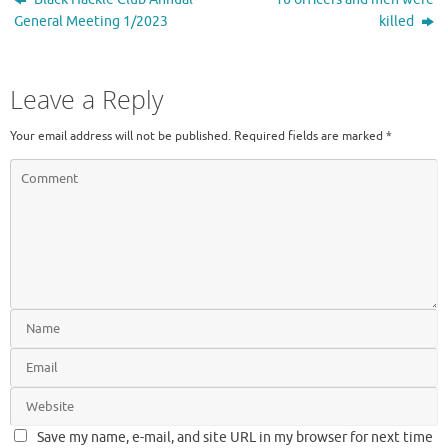
o
r
A
a
General Meeting 1/2023
killed
o
p
m
k
p
Leave a Reply
Your email address will not be published.
Required fields are marked
*
Save my name, e-mail, and site URL in my browser for next time