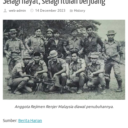
Selagi hayat, selagi itulah berjuang
web-admin
14 December 2023
History
Anggota Rejimen Renjer Malaysia diawal penubuhannya.
Sumber:
Berita Harian