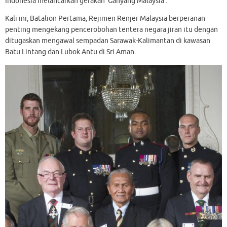
Indonesia melancarkan gerakan ‘Ganyang Malaysia’.
Kali ini, Batalion Pertama, Rejimen Renjer Malaysia berperanan
penting mengekang pencerobohan tentera negara jiran itu dengan
ditugaskan mengawal sempadan Sarawak-Kalimantan di kawasan
Batu Lintang dan Lubok Antu di Sri Aman.