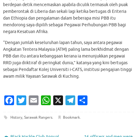
berdepan detik mencemaskan apabila diculik termasuk oleh puak
pemberontak di Liberia dan sekali lagi ketika bertugas di Eriteria
dan Ethiopia dan pengalaman dalam beberapa misi PBB itu
mendorong saya dipilih sebagai Pegawai Perhubungan PBB bagi
negara Kesatuan Afrika.
“Dengan jumlah keseluruhan lapan tahun, saya antara pegawai
Angkatan Tentera Malaysia (ATM) paling lama berkhidmat dengan
PBB dan itu antara kebanggaan kerana ia menunjukkan pegawai
RRD juga diiktiraf di peringkat dunia,” katanya yang kini bertugas
sebagai Pendaftar Kolej Universiti i-CATS, institusi pengajian tinggi
awam milik Yayasan Sarawak di Kuching.
Fa
T
E
W
X
T
S
c
w
m
h
el
h
e
it
ai
at
e
ar
History
,
Sarawak Rangers
.
Bookmark
.
b
te
l
s
gr
e
Black Hackle Club Annual
16 officers and men were