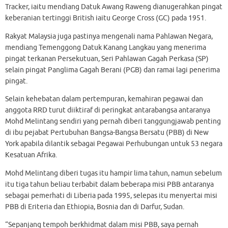
Tracker, iaitu mendiang Datuk Awang Raweng dianugerahkan pingat
keberanian tertinggi British iaitu George Cross (GC) pada 1951.
Rakyat Malaysia juga pastinya mengenali nama Pahlawan Negara,
mendiang Temenggong Datuk Kanang Langkau yang menerima
pingat terkanan Persekutuan, Seri Pahlawan Gagah Perkasa (SP)
selain pingat Panglima Gagah Berani (PGB) dan ramai lagi penerima
pingat.
Selain kehebatan dalam pertempuran, kemahiran pegawai dan
anggota RRD turut diiktiraf di peringkat antarabangsa antaranya
Mohd Melintang sendiri yang pernah diberi tanggungjawab penting
di ibu pejabat Pertubuhan Bangsa-Bangsa Bersatu (PBB) di New
York apabila dilantik sebagai Pegawai Perhubungan untuk 53 negara
Kesatuan Afrika.
Mohd Melintang diberi tugas itu hampir lima tahun, namun sebelum
itu tiga tahun beliau terbabit dalam beberapa misi PBB antaranya
sebagai pemerhati di Liberia pada 1995, selepas itu menyertai misi
PBB di Eriteria dan Ethiopia, Bosnia dan di Darfur, Sudan.
“Sepanjang tempoh berkhidmat dalam misi PBB, saya pernah