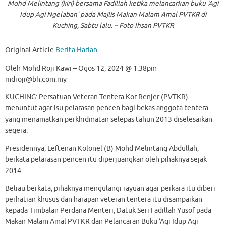
Mohd Melintang (kiri) bersama Fadillah ketika melancarkan buku ‘Agi
Idup Agi Ngelaban’ pada Majlis Makan Malam Amal PVTKR di
Kuching, Sabtu lalu. – Foto Ihsan PVTKR
Original Article
Berita Harian
Oleh Mohd Roji Kawi – Ogos 12, 2024 @ 1:38pm
mdroji@bh.com.my
KUCHING: Persatuan Veteran Tentera Kor Renjer (PVTKR)
menuntut agar isu pelarasan pencen bagi bekas anggota tentera
yang menamatkan perkhidmatan selepas tahun 2013 diselesaikan
segera.
Presidennya, Leftenan Kolonel (B) Mohd Melintang Abdullah,
berkata pelarasan pencen itu diperjuangkan oleh pihaknya sejak
2014.
Beliau berkata, pihaknya mengulangi rayuan agar perkara itu diberi
perhatian khusus dan harapan veteran tentera itu disampaikan
kepada Timbalan Perdana Menteri, Datuk Seri Fadillah Yusof pada
Makan Malam Amal PVTKR dan Pelancaran Buku ‘Agi Idup Agi