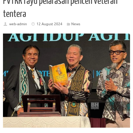
PVTKR rayu pelarasan pencen veteran
tentera
web-admin
12 August 2024
News