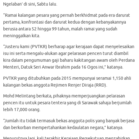
Ngelaban’ di sini, Sabtu lalu.
“Ramai kalangan pesara yang pernah berkhidmat pada era darurat
pertama, konfrontasi dan darurat kedua dengan kebanyakannya
berusia antara 52 hingga 99 tahun, malah ramai yang sudah
meninggalkan kita.
“Justeru kami (PVTKR) berharap agar kerajaan dapat menyelesaikan
isu ini serta mengalu-alukan agar pelarasan pencen turut diambil
kira dalam pengumuman gaji baharu kakitangan awam oleh Perdana
Menteri, Datuk Seri Anwar Ibrahim pada 16 Ogos ini,” katanya.
PVTKR yang ditubuhkan pada 2015 mempunyai seramai 1,150 ahli
kalangan bekas anggota Rejimen Renjer Diraja (RRD).
Mohd Melintang berkata, pihaknya memperjuangkan pelarasan
pencen itu untuk pesara tentera yang di Sarawak sahaja berjumlah
lebih 17,000 orang.
“Jumlah itu tidak termasuk bekas anggota polis yang banyak berjasa
dan berkorban mempertahankan kedaulatan negara,” katanya.
Menurutnya lagi, kali terakhir Kerajaan Persekutuan menzahirkan