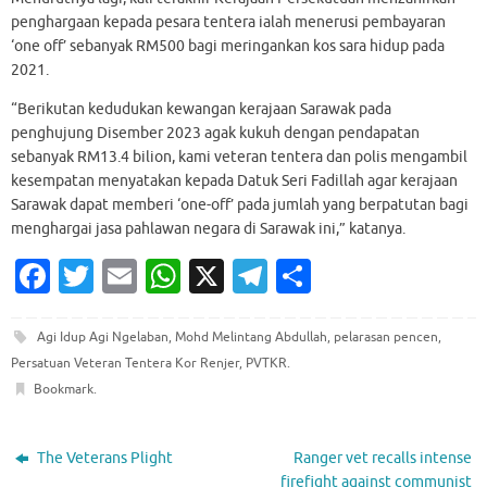
penghargaan kepada pesara tentera ialah menerusi pembayaran
‘one off’ sebanyak RM500 bagi meringankan kos sara hidup pada
2021.
“Berikutan kedudukan kewangan kerajaan Sarawak pada
penghujung Disember 2023 agak kukuh dengan pendapatan
sebanyak RM13.4 bilion, kami veteran tentera dan polis mengambil
kesempatan menyatakan kepada Datuk Seri Fadillah agar kerajaan
Sarawak dapat memberi ‘one-off’ pada jumlah yang berpatutan bagi
menghargai jasa pahlawan negara di Sarawak ini,” katanya.
Fa
T
E
W
X
T
S
c
w
m
h
el
h
e
it
ai
at
e
ar
Agi Idup Agi Ngelaban
,
Mohd Melintang Abdullah
,
pelarasan pencen
,
Persatuan Veteran Tentera Kor Renjer
,
PVTKR
.
b
te
l
s
gr
e
Bookmark
.
o
r
A
a
o
p
m
The Veterans Plight
Ranger vet recalls intense
k
p
firefight against communist