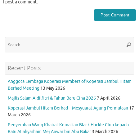
I post a comment.
Se
Searc
for
Recent Posts
Anggota Lembaga Koperasi Members of Koperasi Jambul Hitam
Berhad Meeting
13 May 2026
Majlis Salam Aidilfitri & Tahun Baru Cina 2026
7 April 2026
Koperasi Jambul Hitam Berhad – Mesyuarat Agung Permulaan
17
March 2026
Penyerahan Wang Khairat Kematian Black Hackle Club kepada
Balu Allahyarham Mej Anwar bin Abu Bakar
3 March 2026